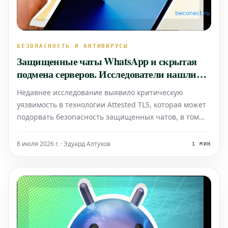
БЕЗОПАСНОСТЬ И АНТИВИРУСЫ
Защищенные чаты WhatsApp и скрытая
подмена серверов. Исследователи нашли
критическую уязвимость в Attested TLS
Недавнее исследование выявило критическую
уязвимость в технологии Attested TLS, которая может
подорвать безопасность защищенных чатов, в том
числе используемых в популярном мессенджере
WhatsApp. Обнаруженная проблема позволяет
8 июля 2026 г. · Эдуард Алтухов
1 МИН
злоумышленникам скрыто подменять серверы. Это
означает, что канал св