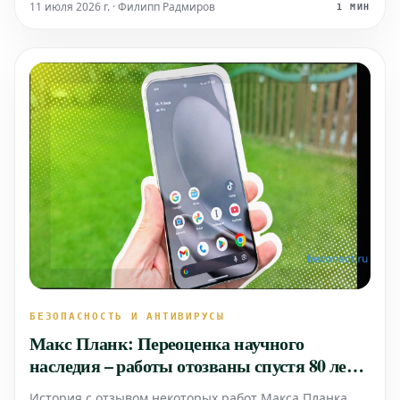
пользователей на территории Европейского Союза.
11 июля 2026 г. · Филипп Радмиров
1 МИН
БЕЗОПАСНОСТЬ И АНТИВИРУСЫ
Макс Планк: Переоценка научного
наследия – работы отозваны спустя 80 лет,
но дело не в фальсификации
История с отзывом некоторых работ Макса Планка,