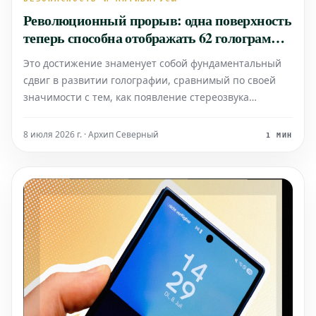
Революционный прорыв: одна поверхность
теперь способна отображать 62 голограммы
вместо одной
Это достижение знаменует собой фундаментальный
сдвиг в развитии голографии, сравнимый по своей
значимости с тем, как появление стереозвука
преобразило кинематограф. Отныне одна и та же
поверхность может одновременно демонстрировать
8 июля 2026 г. · Архип Северный
1 МИН
до 62 различных голограмм, что открывает
беспрецедентные возмож