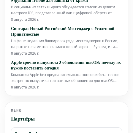
9 функций iPhone для защиты от кражи
некоторые функции все еще доступны только по подписке. В
В социальных сетях широко обсуждается список из девяти
этой стать
настроек iOS, представленный как «цифровой оберег» от
кражи. Основная идея проста: активировав эти функции, вы
8 августа 2026 г.
значительно усложняете задачу похитителям, делая
Синтара: Новый Российский Мессенджер с Усиленной
практически невозможным перепрошивку или взлом
Приватностью
устройства. Несмотря на смелые об
На фоне недавних блокировок ряда мессенджеров в России,
на рынке незаметно появился новый игрок — Syntara, или
Синтара. Это отечественное приложение выделяется
8 августа 2026 г.
акцентом на приватность и предлагает пользователям
Apple срочно выпустила 3 обновления macOS: почему их
секретные чаты со сквозным шифрованием. После
нужно поставить сегодня
знакомства с его функциями, такими ка
Компания Apple без предварительных анонсов и бета-тестов
экстренно выпустила три важных обновления для macOS:
Sonoma 14.8.9, Sequoia 15.7.9 и Tahoe 26.6.1. Все они
8 августа 2026 г.
предназначены для устранения одной критической
уязвимости в системе безопасности. В отличие от плановых
обновлений, этот случай тре
МЕНЮ
Партнёры