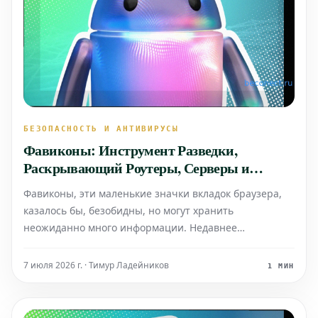
БЕЗОПАСНОСТЬ И АНТИВИРУСЫ
Фавиконы: Инструмент Разведки,
Раскрывающий Роутеры, Серверы и
Ловушки
Фавиконы, эти маленькие значки вкладок браузера,
казалось бы, безобидны, но могут хранить
неожиданно много информации. Недавнее
исследование показало, что они способны раскрыть
данные о типе используемого роутера, конфигурации
7 июля 2026 г. · Тимур Ладейников
1 МИН
сервера или даже сигнализировать о наличии
потенциальной ловушки без