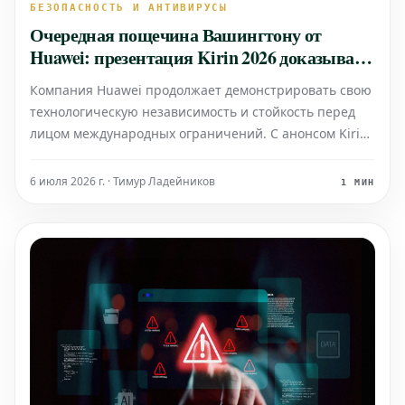
БЕЗОПАСНОСТЬ И АНТИВИРУСЫ
Очередная пощечина Вашингтону от
Huawei: презентация Kirin 2026 доказывает
бесполезность запретов
Компания Huawei продолжает демонстрировать свою
технологическую независимость и стойкость перед
лицом международных ограничений. С анонсом Kirin
2026 китайский гигант снова подтверждает свои
амбиции в сфере разработки чипов, что многими
6 июля 2026 г. · Тимур Ладейников
1 МИН
воспринимается как прямой ответ на попытки
сдержать ее ра