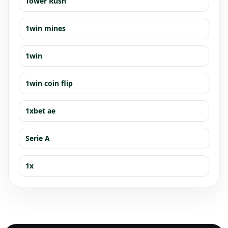
Tower Rush
1win mines
1win
1win coin flip
1xbet ae
Serie A
1x