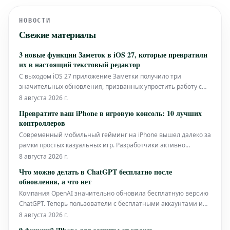
НОВОСТИ
Свежие материалы
3 новые функции Заметок в iOS 27, которые превратили
их в настоящий текстовый редактор
С выходом iOS 27 приложение Заметки получило три
значительных обновления, призванных упростить работу с
объемными текстами. Среди них — разделительные линии,
8 августа 2026 г.
возможность создавать ссылки на внутренние разделы и
Превратите ваш iPhone в игровую консоль: 10 лучших
интеллектуальная вставка Markdown. В этой статье мы
контроллеров
подробно рассмотрим каждую из э
Современный мобильный гейминг на iPhone вышел далеко за
рамки простых казуальных игр. Разработчики активно
используют мощный аппаратный потенциал смартфонов
8 августа 2026 г.
Apple, ежегодно выпуская в App Store проекты, сравнимые по
Что можно делать в ChatGPT бесплатно после
масштабу с консольными. Однако для полноценного
обновления, а что нет
погружения в такие требовательн
Компания OpenAI значительно обновила бесплатную версию
ChatGPT. Теперь пользователи с бесплатными аккаунтами и
тарифом Go получили доступ к неограниченным текстовым
8 августа 2026 г.
чатам и более продвинутой модели по умолчанию. Однако