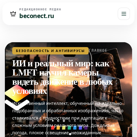
РЕДАКЦИОННОЕ МЕДИА
beconect.ru
БЕЗОПАСНОСТЬ И АНТИВИРУСЫ
ГЛАВНОЕ
ИИ и реальный мир: как
LMFT научил камеры
видеть движение в любых
условиях
Искусственный интеллект, обученный на идеально
подобранных и обработанных изображениях, часто
сталкивался с трудностями при адаптации к
сложным условиям реального мира. Дождливая
погода, плохое освещение, неожиданные