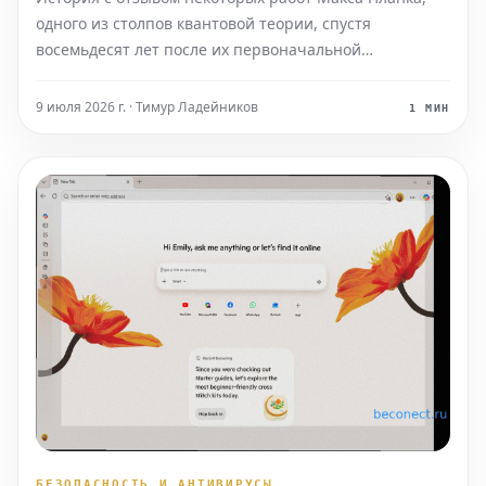
одного из столпов квантовой теории, спустя
восемьдесят лет после их первоначальной
публикации, является примечательным событием.
Важно подчеркнуть, что этот шаг не связан с
9 июля 2026 г. · Тимур Ладейников
1 МИН
обвинениями в фальсификации или
недобросовестности ученого. Скорее, он по
БЕЗОПАСНОСТЬ И АНТИВИРУСЫ