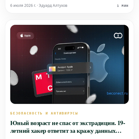
называют историческим, открывает новую главу в
6 июля 2026 г. · Эдуард Алтухов
1 МИН
развитии чистой энергетики. Вместо сложной и
многоступенчатой сист
БЕЗОПАСНОСТЬ И АНТИВИРУСЫ
Юный возраст не спас от экстрадиции. 19-
летний хакер ответит за кражу данных
элитного ювелирного бренда