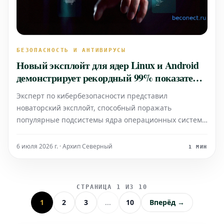
БЕЗОПАСНОСТЬ И АНТИВИРУСЫ
Новый эксплойт для ядер Linux и Android
демонстрирует рекордный 99% показатель
успешности
Эксперт по кибербезопасности представил
новаторский эксплойт, способный поражать
популярные подсистемы ядра операционных систем
Linux и Android с почти беспрецедентной
надежностью. Этот инструмент продемонстрировал
6 июля 2026 г. · Архип Северный
1 МИН
впечатляющую успешность выполнения на уровне
99%, что является крайне высоким по
СТРАНИЦА 1 ИЗ 10
1
2
3
...
10
Вперёд →