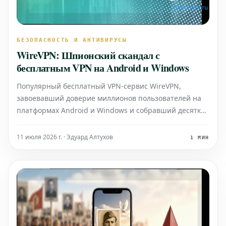
БЕЗОПАСНОСТЬ И АНТИВИРУСЫ
WireVPN: Шпионский скандал с
бесплатным VPN на Android и Windows
Популярный бесплатный VPN-сервис WireVPN,
завоевавший доверие миллионов пользователей на
платформах Android и Windows и собравший десятки
тысяч положительных отзывов, оказался в центре
масштабного шпионского скандала. То, что
11 июля 2026 г. · Эдуард Алтухов
1 МИН
позиционировалось как надежный инструмент для
защиты личных данных и