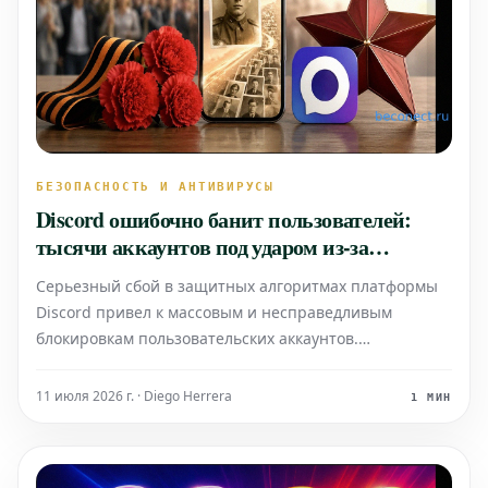
БЕЗОПАСНОСТЬ И АНТИВИРУСЫ
Discord ошибочно банит пользователей:
тысячи аккаунтов под ударом из-за
шахматных досок
Серьезный сбой в защитных алгоритмах платформы
Discord привел к массовым и несправедливым
блокировкам пользовательских аккаунтов.
Сообщается, что более восьми тысяч учетных
записей были забанены по ошибке. Причиной этих
11 июля 2026 г. · Diego Herrera
1 МИН
инцидентов стал нелепый баг: система ошибочно
интерпретировала обычные фото