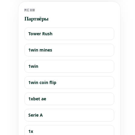
банков, перестали корректно открываться в
браузерах Chrome и Safari. Пользователи iPh
МЕНЮ
Партнёры
Tower Rush
1win mines
1win
1win coin flip
1xbet ae
Serie A
1x