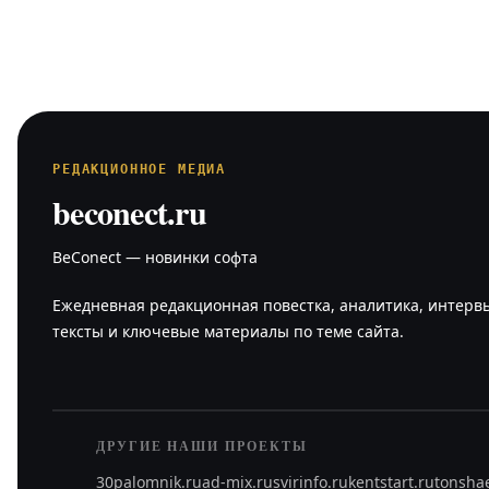
РЕДАКЦИОННОЕ МЕДИА
beconect.ru
BeConect — новинки софта
Ежедневная редакционная повестка, аналитика, интерв
тексты и ключевые материалы по теме сайта.
ДРУГИЕ НАШИ ПРОЕКТЫ
30palomnik.ru
ad-mix.ru
svirinfo.ru
kentstart.ru
tonsha