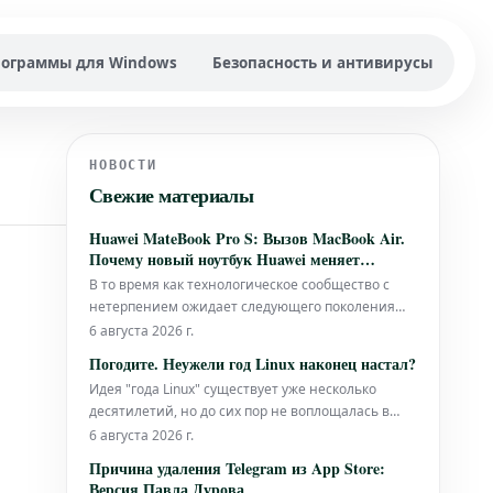
ограммы для Windows
Безопасность и антивирусы
НОВОСТИ
Свежие материалы
Huawei MateBook Pro S: Вызов MacBook Air.
Почему новый ноутбук Huawei меняет
приоритеты
В то время как технологическое сообщество с
нетерпением ожидает следующего поколения
тонких ноутбуков от Apple, компания Huawei
6 августа 2026 г.
неожиданно представила устройство,
Погодите. Неужели год Linux наконец настал?
характеристики которого могут всерьез
Идея "года Linux" существует уже несколько
обеспокоить конкурентов из Купертино. Модель
десятилетий, но до сих пор не воплощалась в
MateBook Pro S весит всего 798 граммов, что дела
жизнь. Тем не менее, 2026 год может стать
6 августа 2026 г.
переломным, демонстрируя признаки
Причина удаления Telegram из App Store:
настоящего роста. Ранее прирост доли Linux был
Версия Павла Дурова