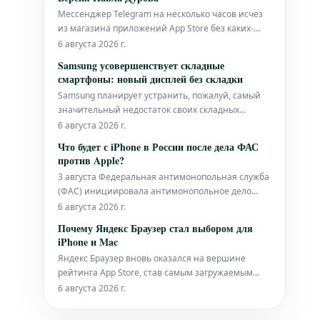
скорее эпизодическим и объяснялся в основном
Мессенджер Telegram на несколько часов исчез
разочарованием пользователей многочи
из магазина приложений App Store без каких-
либо предварительных предупреждений от Apple.
6 августа 2026 г.
Эта загадочная ситуация потребовала личного
Samsung усовершенствует складные
объяснения от Павла Дурова, который
смартфоны: новый дисплей без складки
представил свою версию событий,
Samsung планирует устранить, пожалуй, самый
напоминающую сюжет технологического
значительный недостаток своих складных
триллера.
смартфонов с помощью новой технологии
6 августа 2026 г.
дисплеев. Компания Samsung намерена решить
Что будет с iPhone в России после дела ФАС
ключевую проблему своих складных смартфонов
против Apple?
– заметную складку посередине дисплея. Хотя в
3 августа Федеральная антимонопольная служба
текущем поколении она стала менее в
(ФАС) инициировала антимонопольное дело
против компании Apple, в результате чего ей
6 августа 2026 г.
грозит штраф до 4 миллиардов рублей.
Почему Яндекс Браузер стал выбором для
Причиной стало невыполнение требований по
iPhone и Mac
предустановке на устройства iPhone и iPad
Яндекс Браузер вновь оказался на вершине
российского мессенджера MAX и магазина
рейтинга App Store, став самым загружаемым
прилож
бесплатным приложением в России. Эта
6 августа 2026 г.
ситуация уже знакома: в последнее время ряд
российских интернет-ресурсов, включая сайты